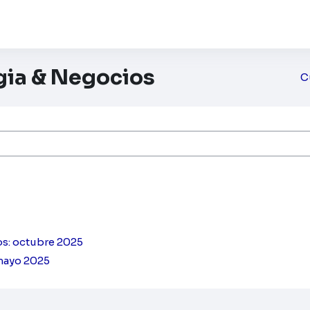
egia & Negocios
C
ursos
os: octubre 2025
 mayo 2025