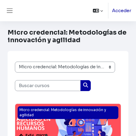
Salta al contenido principal
Acceder
Panel lateral
Micro credencial: Metodologías de
innovación y agilidad
Categorías
Buscar cursos
Buscar cursos
Imagen del curso Agilidad en Recursos Humanos_ma
Micro credencial: Metodologías de innovación y
agilidad